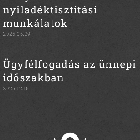
nyiladéktisztítási
munkálatok
2026.06.29
Ügyfélfogadás az ünnepi
időszakban
2025.12.18