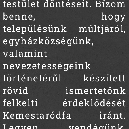
testület döntéseit. Bízom
benne, hogy
településünk múltjáról,
egyházközségünk,
valamint
nevezetességeink
történetéről készített
rövid ismertetőnk
felkelti érdeklődését
Kemestaródfa iránt.
Legyen vendégünk,