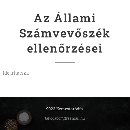
Az Állami
Számvevőszék
ellenőrzései
Ide írhatsz...
9923 Kemestaródfa
takogabor@freemail.hu