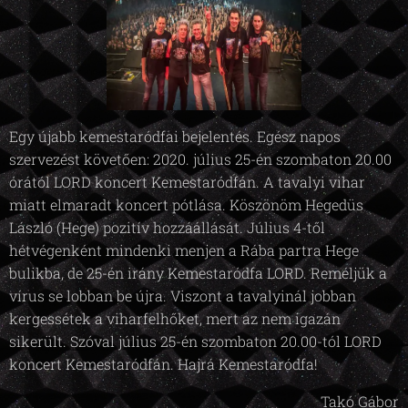
Egy újabb kemestaródfai bejelentés. Egész napos
szervezést követően: 2020. július 25-én szombaton 20.00
órától LORD koncert Kemestaródfán. A tavalyi vihar
miatt elmaradt koncert pótlása. Köszönöm Hegedüs
László (Hege) pozitív hozzáállását. Július 4-től
hétvégenként mindenki menjen a Rába partra Hege
bulikba, de 25-én irány Kemestaródfa LORD. Reméljük a
vírus se lobban be újra. Viszont a tavalyinál jobban
kergessétek a viharfelhőket, mert az nem igazán
sikerült. Szóval július 25-én szombaton 20.00-tól LORD
koncert Kemestaródfán. Hajrá Kemestaródfa!
Takó Gábor