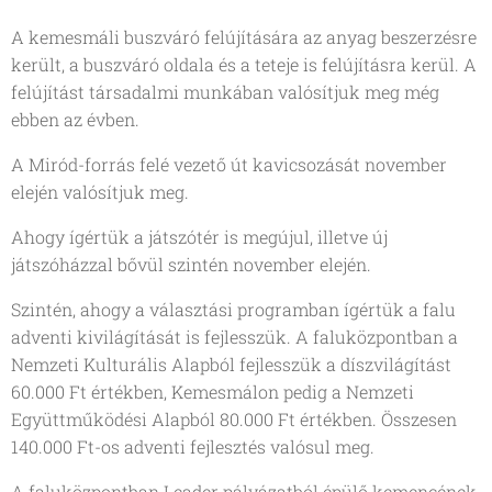
A kemesmáli buszváró felújítására az anyag beszerzésre
került, a buszváró oldala és a teteje is felújításra kerül. A
felújítást társadalmi munkában valósítjuk meg még
ebben az évben.
A Miród-forrás felé vezető út kavicsozását november
elején valósítjuk meg.
Ahogy ígértük a játszótér is megújul, illetve új
játszóházzal bővül szintén november elején.
Szintén, ahogy a választási programban ígértük a falu
adventi kivilágítását is fejlesszük. A faluközpontban a
Nemzeti Kulturális Alapból fejlesszük a díszvilágítást
60.000 Ft értékben, Kemesmálon pedig a Nemzeti
Együttműködési Alapból 80.000 Ft értékben. Összesen
140.000 Ft-os adventi fejlesztés valósul meg.
A faluközpontban Leader pályázatból épülő kemencének