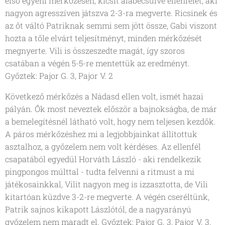
első egyéni mérkőzésén, kicsit alábecsülve ellenfelét, aki
nagyon agresszíven játszva 2-3-ra megverte. Ricsinek és
az őt váltó Patriknak semmi sem jött össze, Gabi viszont
hozta a tőle elvárt teljesítményt, minden mérkőzését
megnyerte. Vili is összeszedte magát, így szoros
csatában a végén 5-5-re mentettük az eredményt.
Győztek: Pajor G. 3, Pajor V. 2
Következő mérkőzés a Nádasd ellen volt, ismét hazai
pályán. Ők most neveztek először a bajnokságba, de már
a bemelegítésnél látható volt, hogy nem teljesen kezdők.
A páros mérkőzéshez mi a legjobbjainkat állítottuk
asztalhoz, a győzelem nem volt kérdéses. Az ellenfél
csapatából egyedül Horváth László - aki rendelkezik
pingpongos múlttal - tudta felvenni a ritmust a mi
játékosainkkal, Vilit nagyon meg is izzasztotta, de Vili
kitartóan küzdve 3-2-re megverte. A végén cseréltünk,
Patrik sajnos kikapott Lászlótól, de a nagyarányú
győzelem nem maradt el. Győztek: Pajor G. 3, Pajor V. 3,