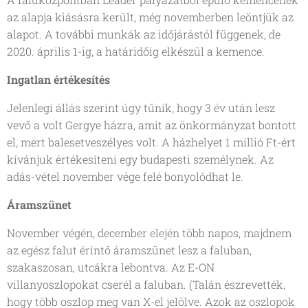
az alapja kiásásra került, még novemberben leöntjük az
alapot. A további munkák az időjárástól függenek, de
2020. április 1-ig, a határidőig elkészül a kemence.
Ingatlan értékesítés
Jelenlegi állás szerint úgy tűnik, hogy 3 év után lesz
vevő a volt Gergye házra, amit az önkormányzat bontott
el, mert balesetveszélyes volt. A házhelyet 1 millió Ft-ért
kívánjuk értékesíteni egy budapesti személynek. Az
adás-vétel november vége felé bonyolódhat le.
Áramszünet
November végén, december elején több napos, majdnem
az egész falut érintő áramszünet lesz a faluban,
szakaszosan, utcákra lebontva. Az E-ON
villanyoszlopokat cserél a faluban. (Talán észrevették,
hogy több oszlop meg van X-el jelölve. Azok az oszlopok