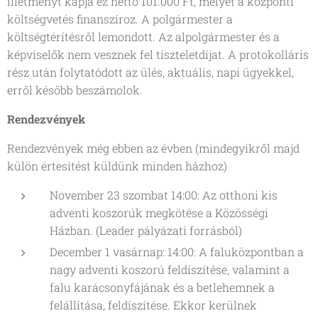
illetményt kapja ez nettó 101.000 Ft, melyet a központi
költségvetés finanszíroz. A polgármester a
költségtérítésről lemondott. Az alpolgármester és a
képviselők nem vesznek fel tiszteletdíjat. A protokolláris
rész után folytatódott az ülés, aktuális, napi ügyekkel,
erről később beszámolok.
Rendezvények
Rendezvények még ebben az évben (mindegyikről majd
külön értesítést küldünk minden házhoz)
November 23 szombat 14:00: Az otthoni kis
adventi koszorúk megkötése a Közösségi
Házban. (Leader pályázati forrásból)
December 1 vasárnap: 14:00: A faluközpontban a
nagy adventi koszorú feldíszítése, valamint a
falu karácsonyfájának és a betlehemnek a
felállítása, feldíszítése. Ekkor kerülnek