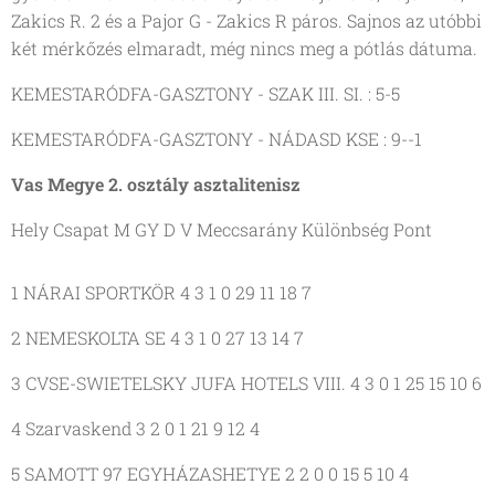
Zakics R. 2 és a Pajor G - Zakics R páros. Sajnos az utóbbi
két mérkőzés elmaradt, még nincs meg a pótlás dátuma.
KEMESTARÓDFA-GASZTONY - SZAK III. SI. : 5-5
KEMESTARÓDFA-GASZTONY - NÁDASD KSE : 9--1
Vas Megye 2. osztály asztalitenisz
Hely Csapat M GY D V Meccsarány Különbség Pont
1 NÁRAI SPORTKÖR 4 3 1 0 29 11 18 7
2 NEMESKOLTA SE 4 3 1 0 27 13 14 7
3 CVSE-SWIETELSKY JUFA HOTELS VIII. 4 3 0 1 25 15 10 6
4 Szarvaskend 3 2 0 1 21 9 12 4
5 SAMOTT 97 EGYHÁZASHETYE 2 2 0 0 15 5 10 4