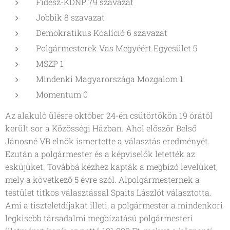
Fidesz-KDNP 79 szavazat
Jobbik 8 szavazat
Demokratikus Koalíció 6 szavazat
Polgármesterek Vas Megyéért Egyesület 5
MSZP 1
Mindenki Magyarországa Mozgalom 1
Momentum 0
Az alakuló ülésre október 24-én csütörtökön 19 órától
került sor a Közösségi Házban. Ahol először Belső
Jánosné VB elnök ismertette a választás eredményét.
Ezután a polgármester és a képviselők letették az
esküjüket. Továbbá kézhez kapták a megbízó levelüket,
mely a következő 5 évre szól. Alpolgármesternek a
testület titkos választással Spaits Lászlót választotta.
Ami a tiszteletdíjakat illeti, a polgármester a mindenkori
legkisebb társadalmi megbízatású polgármesteri