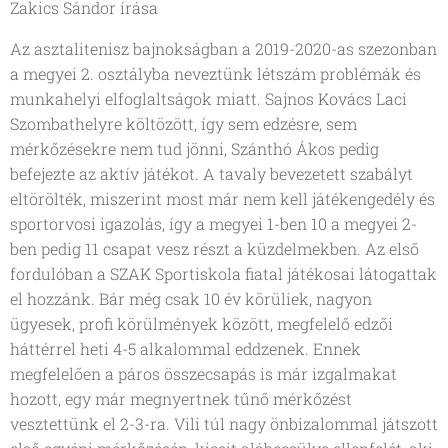
Zakics Sándor írása
Az asztalitenisz bajnokságban a 2019-2020-as szezonban
a megyei 2. osztályba neveztünk létszám problémák és
munkahelyi elfoglaltságok miatt. Sajnos Kovács Laci
Szombathelyre költözött, így sem edzésre, sem
mérkőzésekre nem tud jönni, Szánthó Ákos pedig
befejezte az aktív játékot. A tavaly bevezetett szabályt
eltörölték, miszerint most már nem kell játékengedély és
sportorvosi igazolás, így a megyei 1-ben 10 a megyei 2-
ben pedig 11 csapat vesz részt a küzdelmekben. Az első
fordulóban a SZAK Sportiskola fiatal játékosai látogattak
el hozzánk. Bár még csak 10 év körüliek, nagyon
ügyesek, profi körülmények között, megfelelő edzői
háttérrel heti 4-5 alkalommal eddzenek. Ennek
megfelelően a páros összecsapás is már izgalmakat
hozott, egy már megnyertnek tűnő mérkőzést
vesztettünk el 2-3-ra. Vili túl nagy önbizalommal játszott