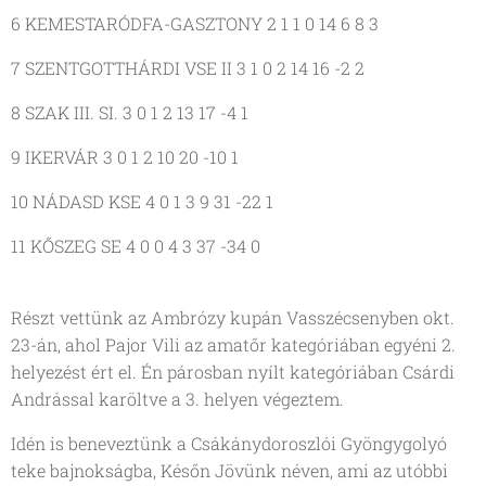
6 KEMESTARÓDFA-GASZTONY 2 1 1 0 14 6 8 3
7 SZENTGOTTHÁRDI VSE II 3 1 0 2 14 16 -2 2
8 SZAK III. SI. 3 0 1 2 13 17 -4 1
9 IKERVÁR 3 0 1 2 10 20 -10 1
10 NÁDASD KSE 4 0 1 3 9 31 -22 1
11 KŐSZEG SE 4 0 0 4 3 37 -34 0
Részt vettünk az Ambrózy kupán Vasszécsenyben okt.
23-án, ahol Pajor Vili az amatőr kategóriában egyéni 2.
helyezést ért el. Én párosban nyílt kategóriában Csárdi
Andrással karöltve a 3. helyen végeztem.
Idén is beneveztünk a Csákánydoroszlói Gyöngygolyó
teke bajnokságba, Későn Jövünk néven, ami az utóbbi