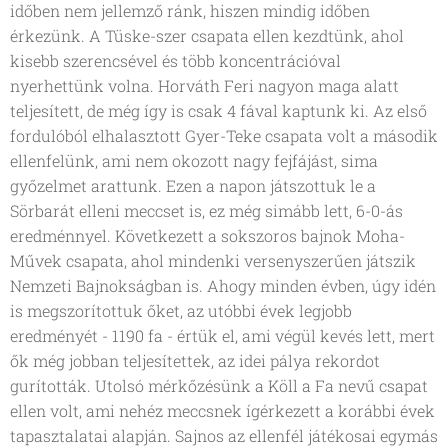
időben nem jellemző ránk, hiszen mindig időben
érkezünk. A Tüske-szer csapata ellen kezdtünk, ahol
kisebb szerencsével és több koncentrációval
nyerhettünk volna. Horváth Feri nagyon maga alatt
teljesített, de még így is csak 4 fával kaptunk ki. Az első
fordulóból elhalasztott Gyer-Teke csapata volt a második
ellenfelünk, ami nem okozott nagy fejfájást, sima
győzelmet arattunk. Ezen a napon játszottuk le a
Sörbarát elleni meccset is, ez még simább lett, 6-0-ás
eredménnyel. Következett a sokszoros bajnok Moha-
Művek csapata, ahol mindenki versenyszerűen játszik
Nemzeti Bajnokságban is. Ahogy minden évben, úgy idén
is megszorítottuk őket, az utóbbi évek legjobb
eredményét - 1190 fa - értük el, ami végül kevés lett, mert
ők még jobban teljesítettek, az idei pálya rekordot
gurították. Utolsó mérkőzésünk a Köll a Fa nevű csapat
ellen volt, ami nehéz meccsnek ígérkezett a korábbi évek
tapasztalatai alapján. Sajnos az ellenfél játékosai egymás