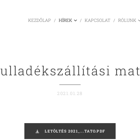
KEZDŐLAP
HÍREK
KAPCSOLAT
RÓLUNK
hulladékszállítási mat
2021.01.28
LETÖLTÉS 2021_...TATO.PDF